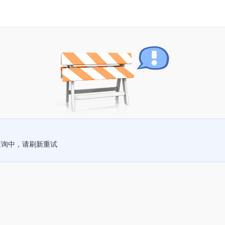
查询中，请刷新重试